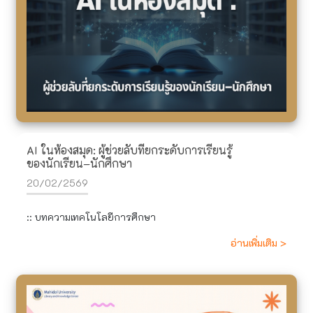
AI ในห้องสมุด: ผู้ช่วยลับที่ยกระดับการเรียนรู้
ของนักเรียน–นักศึกษา
20/02/2569
:: บทความเทคโนโลยีการศึกษา
อ่านเพิ่มเติม >