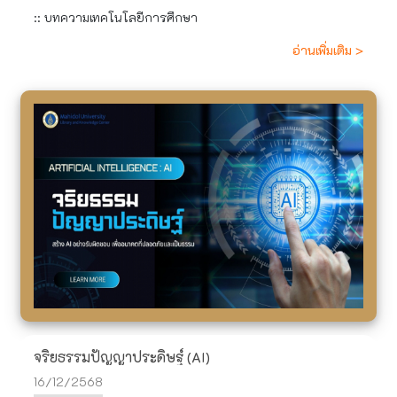
:: บทความเทคโนโลยีการศึกษา
อ่านเพิ่มเติม >
จริยธรรมปัญญาประดิษฐ์ (AI)
16/12/2568