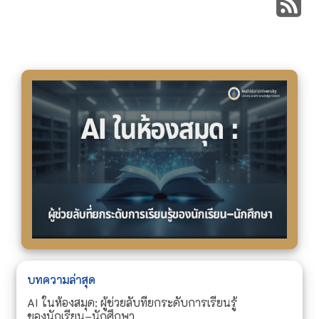
บทความล่าสุด
AI ในห้องสมุด: ผู้ช่วยลับที่ยกระดับการเรียนรู้
ของนักเรียน–นักศึกษา