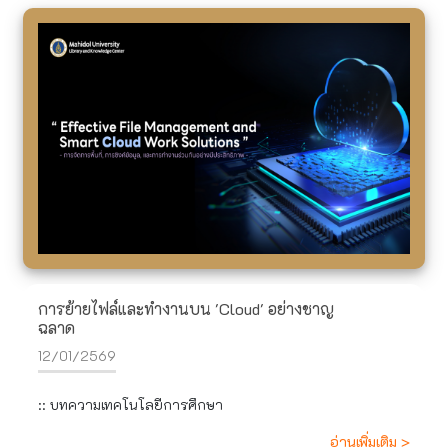
การย้ายไฟล์และทำงานบน 'Cloud' อย่างชาญ
ฉลาด
12/01/2569
:: บทความเทคโนโลยีการศึกษา
อ่านเพิ่มเติม >