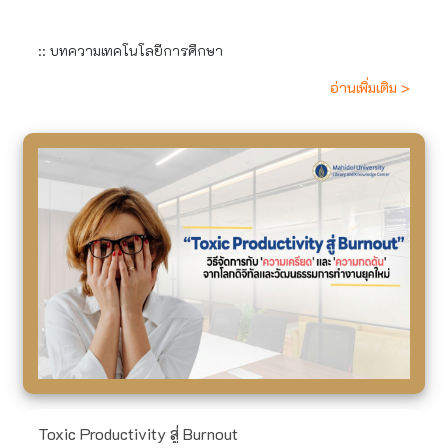
:: บทความเทคโนโลยีการศึกษา
อ่านเพิ่มเติม >
Toxic Productivity สู่ Burnout