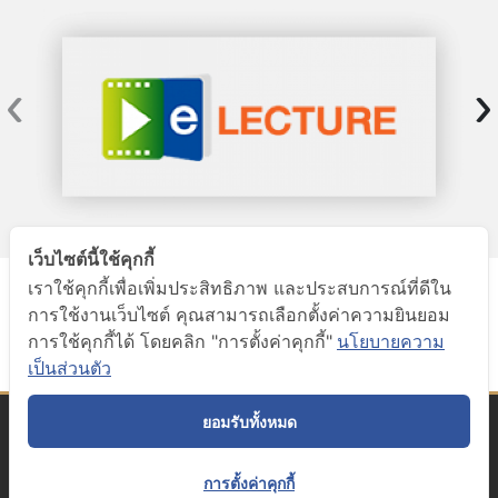
‹
›
เว็บไซต์นี้ใช้คุกกี้
บทความ
ผังเว็บไซต์
คำถามที่พบบ่อย
เราใช้คุกกี้เพื่อเพิ่มประสิทธิภาพ และประสบการณ์ที่ดีใน
การใช้งานเว็บไซต์ คุณสามารถเลือกตั้งค่าความยินยอม
ลิงก์ที่เกี่ยวข้อง
ระบบจองคิว
e-Service
การใช้คุกกี้ได้ โดยคลิก "การตั้งค่าคุกกี้"
นโยบายความ
เป็นส่วนตัว
นโยบายฯ ข้อมูลส่วนบุคคล
ยอมรับทั้งหมด
2022© Mahidol University Library and Knowledge Center.
All Rights Reserved.
www.li.mahidol.ac.th
การตั้งค่าคุกกี้